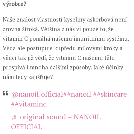
výrobce?
Naše znalost vlastností kyseliny askorbová není
zrovna široká. Většina z nás ví pouze to, že
vitamin C pomáhá našemu imunitnímu systému.
Věda ale postupuje kupředu mílovými kroky a
vědci tak již vědí, že vitamin C našemu tělu
prospívá i mnoha dalšími způsoby. Jaké účinky
nám tedy zajišťuje?
@nanoil.official
##nanoil
##skincare
##vitaminc
♬ original sound – NANOIL
OFFICIAL