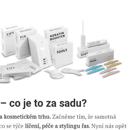
– co je to za sadu?
na kosmetickém trhu.
Začněme tím, že samotná
co se týče
líčení, péče a stylingu řas
. Nyní nás opět