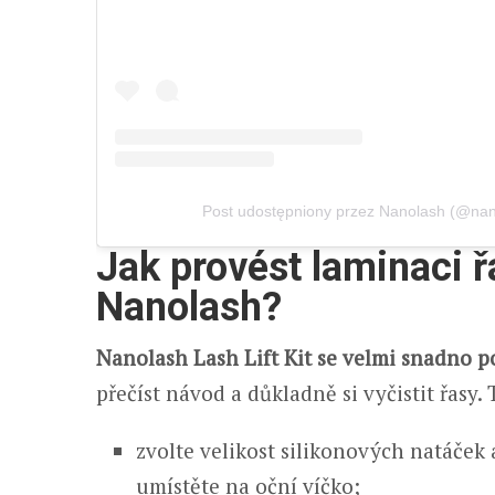
Post udostępniony przez Nanolash (@nanol
Jak provést laminaci 
Nanolash?
Nanolash Lash Lift Kit se velmi snadno p
přečíst návod a důkladně si vyčistit řasy. 
zvolte velikost silikonových natáček a
umístěte na oční víčko;