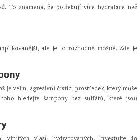
sů. To znamená, že potřebují více hydratace než
mplikovanější, ale je to rozhodně možné. Zde je
mpony
je velmi agresivní čisticí prostředek, který může
o toho hledejte šampony bez sulfátů, které jsou
ry
í vlnitých vlasů hydratovaných. Investujte do