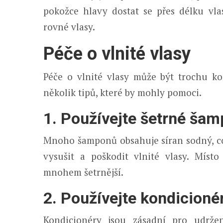
pokožce hlavy dostat se přes délku vla
rovné vlasy.
Péče o vlnité vlasy
Péče o vlnité vlasy může být trochu ko
několik tipů, které by mohly pomoci.
1. Používejte šetrné ša
Mnoho šamponů obsahuje síran sodný, což 
vysušit a poškodit vlnité vlasy. Míst
mnohem šetrnější.
2. Používejte kondicioné
Kondicionéry jsou zásadní pro udržen