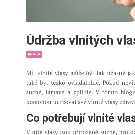
Údržba vlnitých vl
KRÁSA
Mít vlnité vlasy může být tak úžasné ja
také být těžko ovladatelné. Pokud nevít
suché, lámavé a zplihlé. V tomto blog
pomohou udržovat své vlnité vlasy zdrav
Co potřebují vlnité vla
Vlnité vlasy jsou přirozeně suché, proto