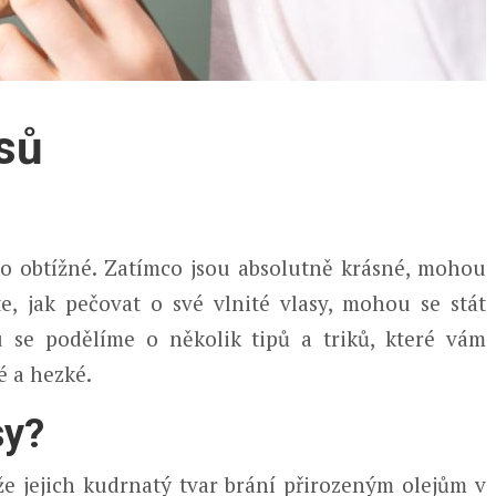
asů
ko obtížné. Zatímco jsou absolutně krásné, mohou
e, jak pečovat o své vlnité vlasy, mohou se stát
u se podělíme o několik tipů a triků, které vám
é a hezké.
sy?
že jejich kudrnatý tvar brání přirozeným olejům v