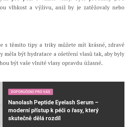
ou vlhkost a výživu, aniž by je zatěžovaly nebo
e s těmito tipy a triky můžete mít krásné, zdravé
y měla být hydratace a ošetření vlasů tak, aby byly
ohou být vaše vlnité vlasy opravdu úžasné.
DOPORUČENO PRO VÁS
Nanolash Peptide Eyelash Serum –
moderní přístup k péči o řasy, který
skutečně dělá rozdíl