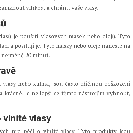
amknout vlhkost a chránit vaše vlasy.
sů
asů je použití vlasových masek nebo olejů. Tyto
ci a posilují je. Tyto masky nebo oleje naneste na
t nejméně 20 minut.
ravě
na vlasy nebo kulma, jsou často příčinou poškození
a krásné, je nejlepší se těmto nástrojům vyhnout,
 vlnité vlasy
ých pro péči o vlnité vlasy. Tyto produkty jsou