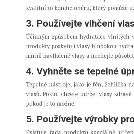
kvalitního kondicionéru, který pomůže uz
3. Používejte vlhčení vla
Účinným způsobem hydratace vlnitých vl
produkty poskytují vlasy hlubokou hydrata
mírně navlhčené vlasy a nechejte působi
4. Vyhněte se tepelné úp
Tepelné nástroje, jako je fén, žehlička 
vlasů. Pokud chcete udržet vlasy zdravé 
pokud je to možné.
5. Používejte výrobky pro
Existuje řada produktů speciálně určen